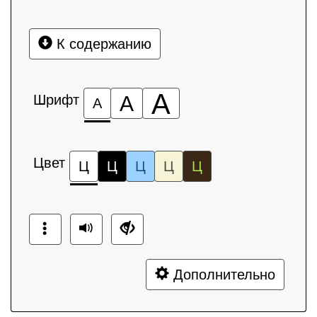
К содержанию
А
Шрифт
А
А
Цвет
Ц
Ц
Ц
Ц
Ц
Дополнительно